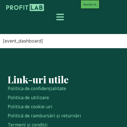
Inscrie-te
Ce este ProfitLab®?
De ce ProfitLab®?
Este pentru tine?
Mentorul tău
Event Dashboard
[event_dashboard]
Link-uri utile
Politica de confidențialitate
Politica de utilizare
Politica de cookie-uri
Politică de rambursări și returnări
Termeni și condiții